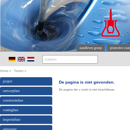
zandleven groep
protective coa
Home
Testen
project
De pagina is niet gevonden.
De pagina die u zoekt is niet beschikbaar.
ontwerpfase
constructiefase
coatingfase
inspectiefase
ontzorgen