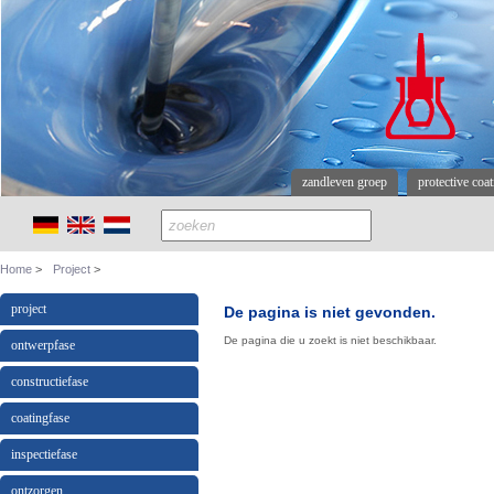
zandleven groep
protective coa
Home
Project
project
De pagina is niet gevonden.
De pagina die u zoekt is niet beschikbaar.
ontwerpfase
constructiefase
coatingfase
inspectiefase
ontzorgen